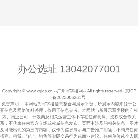
办公选址
13042077001
Copyright © www.xgjds.cn --广州写字楼网-- All rights reserved.
京ICP
备2023006261号
免责声明： 本网站为写字楼信息整合与展示平台，所展示内容来源于公
开信息及网络资料整理，仅用于信息参考。本网站与所展示写字楼的产权
方、物业公司、开发商及相关运营主体不存在任何隶属、授权或合作关
系，不代表任何官方立场或权威信息发布。页面中涉及的相关信息、图片
及可能出现的第三方内容，仅作为信息展示与广告推广用途，不构成任何
招商、租赁、转让、销售等实际交易行为或商业建议。任何单位或个人据